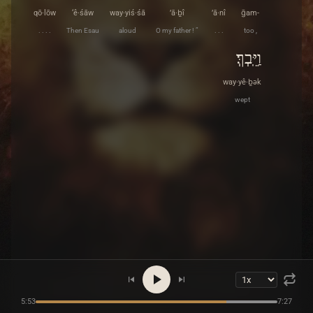
qō·lōw
‘ê·śāw
way·yiś·śā
’ā·ḇî
’ā·nî
ḡam-
. . . .
Then Esau
aloud
O my father ! ”
. . .
too ,
וַיֵּֽבְךְּ׃
way·yê·ḇək
wept
5:53
7:27