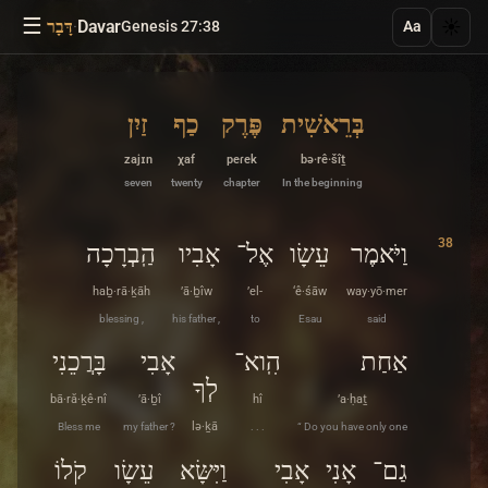
☰
·
Davar
☀️
Genesis 27:38
דָּבָר
Aa
בְּרֵאשִׁית
פֶּרֶק
כַף
זַיִן
zajɪn
χaf
peɾek
bə·rê·šîṯ
seven
twenty
chapter
In the beginning
38
וַיֹּאמֶר
עֵשָׂו
אֶל־
אָבִיו
הַֽבְרָכָה
haḇ·rā·ḵāh
’ā·ḇîw
’el-
‘ê·śāw
way·yō·mer
blessing ,
his father ,
to
Esau
said
אַחַת
הִֽוא־
אָבִי
בָּרֲכֵנִי
לְךָ
bā·ră·ḵê·nî
’ā·ḇî
hî
’a·ḥaṯ
Bless me
my father ?
lə·ḵā
. . .
“ Do you have only one
גַם־
אָנִי
אָבִי
וַיִּשָּׂא
עֵשָׂו
קֹלוֹ