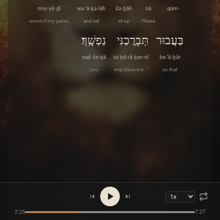
miṣ·ṣê·ḏî
wə·’ā·ḵə·lāh
šə·ḇāh
nā
qūm-
some of my game ,
and eat
sit up
Please
. . .
בַּעֲבוּר
תְּבָרֲכַנִּי
נַפְשֶֽׁךָ׃
nap̄·še·ḵā
tə·ḇā·ră·ḵan·nî
ba·‘ă·ḇūr
you
may bless me . ”
so that
2:25
7:27