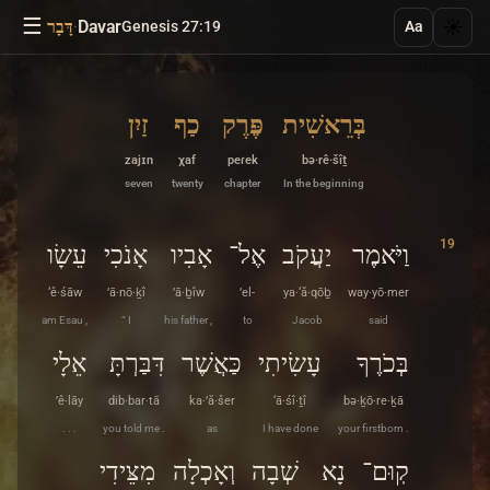
☰
·
Davar
☀️
Genesis 27:19
דָּבָר
Aa
בְּרֵאשִׁית
פֶּרֶק
כַף
זַיִן
zajɪn
χaf
peɾek
bə·rê·šîṯ
seven
twenty
chapter
In the beginning
19
וַיֹּאמֶר
יַעֲקֹב
אֶל־
אָבִיו
אָנֹכִי
עֵשָׂו
‘ê·śāw
’ā·nō·ḵî
’ā·ḇîw
’el-
ya·‘ă·qōḇ
way·yō·mer
am Esau ,
“ I
his father ,
to
Jacob
said
בְּכֹרֶךָ
עָשִׂיתִי
כַּאֲשֶׁר
דִּבַּרְתָּ
אֵלָי
’ê·lāy
dib·bar·tā
ka·’ă·šer
‘ā·śî·ṯî
bə·ḵō·re·ḵā
. . .
you told me .
as
I have done
your firstborn .
קֽוּם־
נָא
שְׁבָה
וְאָכְלָה
מִצֵּידִי