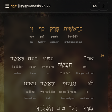
☰
·
Davar
☀️
Genesis 26:29
דָּבָר
Aa
בְּרֵאשִׁית
פֶּרֶק
כַף
וָו
vɔv
χaf
peɾek
bə·rê·šîṯ
six
twenty
chapter
In the beginning
29
אִם־
עִמָּנוּ
רָעָה
כַּאֲשֶׁר
תַּעֲשֵׂה
ka·’ă·šer
rā·‘āh
‘im·mā·nū
’im-
just as
harm
us ,
ta·ʿă·śēh
that you will not
לֹא
נְגַֽעֲנוּךָ
וְכַאֲשֶׁר
עָשִׂינוּ
‘ā·śî·nū
wə·ḵa·’ă·šer
nə·ḡa·‘ă·nū·ḵā
lō
have done
but
harmed you
we have not
עִמְּךָ
רַק־
טוֹב
וַנְּשַׁלֵּֽחֲךָ