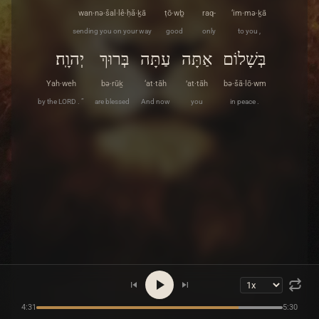
wan·nə·šal·lê·ḥă·ḵā
ṭō·wḇ
raq-
‘im·mə·ḵā
sending you on your way
good
only
to you ,
בְּשָׁלוֹם
אַתָּה
עַתָּה
בְּרוּךְ
יְהוָֽה׃
Yah·weh
bə·rūḵ
‘at·tāh
’at·tāh
bə·šā·lō·wm
by the LORD . ”
are blessed
And now
you
in peace .
4:31
5:30