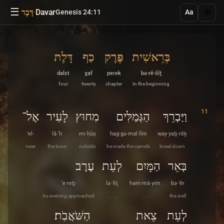
☰
·
Davar
☀️
Genesis 24:11
דָּבָר
Aa
בְּרֵאשִׁית
פֶּרֶק
כַף
דָּלֶת
dalɛt
χaf
peɾek
bə·rê·šîṯ
four
twenty
chapter
In the beginning
11
וַיַּבְרֵךְ
הַגְּמַלִּים
מִחוּץ
לָעִיר
אֶל־
’el-
lā·‘îr
mi·ḥūṣ
hag·gə·mal·lîm
way·yaḇ·rêḵ
near
the town
outside
he made the camels
kneel down
בְּאֵר
הַמָּיִם
לְעֵת
עֶרֶב
‘e·reḇ
lə·‘êṯ
ham·mā·yim
bə·’êr
As evening approached
. . . ,
. . .
the well
לְעֵת
צֵאת
הַשֹּׁאֲבֹֽת׃