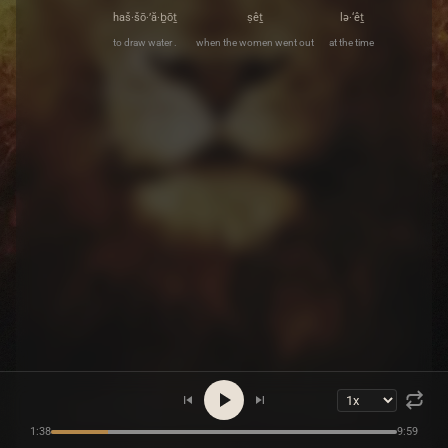
haš·šō·’ă·ḇōṯ
ṣêṯ
lə·‘êṯ
to draw water .
when the women went out
at the time
1:38
9:59