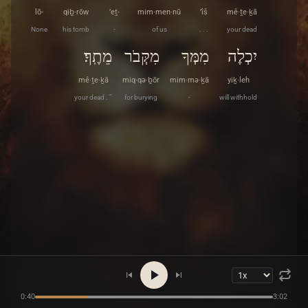
lō-
qiḇ·rōw
’eṯ-
mim·men·nū
’îš
mê·ṯe·ḵā
None
his tomb
-
of us
. . .
your dead
יִכְלֶה
מִמְּךָ
מִקְּבֹר
מֵתֶֽךָ׃
mê·ṯe·ḵā
miq·qə·ḇōr
mim·mə·ḵā
yiḵ·leh
your dead . ”
for burying
-
will withhold
0:40
3:02