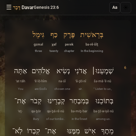
☰
·
Davar
☀️
Genesis 23:6
דָּבָר
Aa
בְּרֵאשִׁית
פֶּרֶק
כַף
גִּימֵל
ɡɪməl
χaf
peɾek
bə·rê·šîṯ
three
twenty
chapter
In the beginning
6
שְׁמָעֵנוּ׀
אֲדֹנִי
נְשִׂיא
אֱלֹהִים
אַתָּה
’at·tāh
’ĕ·lō·hîm
nə·śî
’ă·ḏō·nî
šə·mā·‘ê·nū
You
are God’s
chosen one
sir .
“ Listen to us ,
בְּתוֹכֵנוּ
בְּמִבְחַר
קְבָרֵינוּ
קְבֹר
אֶת־
’eṯ-
qə·ḇōr
qə·ḇā·rê·nū
bə·miḇ·ḥar
bə·ṯō·w·ḵê·nū
-
Bury
of our tombs .
in the finest
among us .
מֵתֶךָ
אִישׁ
מִמֶּנּוּ
אֶת־
קִבְרוֹ
לֹֽא־