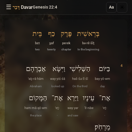
☰
·
Davar
☀️
Genesis 22:4
דָּבָר
Aa
בְּרֵאשִׁית
פֶּרֶק
כַף
בֵּית
bɛt
χaf
peɾek
bə·rê·šîṯ
two
twenty
chapter
In the beginning
4
בַּיּוֹם
הַשְּׁלִישִׁי
וַיִּשָּׂא
אַבְרָהָם
’aḇ·rā·hām
way·yiś·śā
haš·šə·lî·šî
bay·yō·wm
Abraham
looked up
On the third
day
אֶת־
עֵינָיו
וַיַּרְא
אֶת־
הַמָּקוֹם
ham·mā·qō·wm
’eṯ-
way·yar
‘ê·nāw
’eṯ-
the place
-
and saw
. . .
-
מֵרָחֹֽק׃