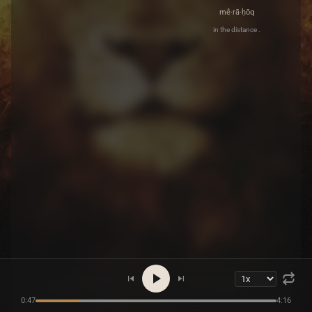
mê·rā·ḥōq
in the distance .
0:47
4:16