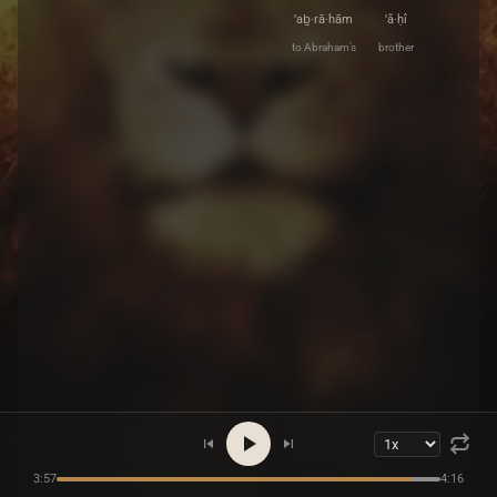
’aḇ·rā·hām
’ă·ḥî
to Abraham’s
brother
3:57
4:16