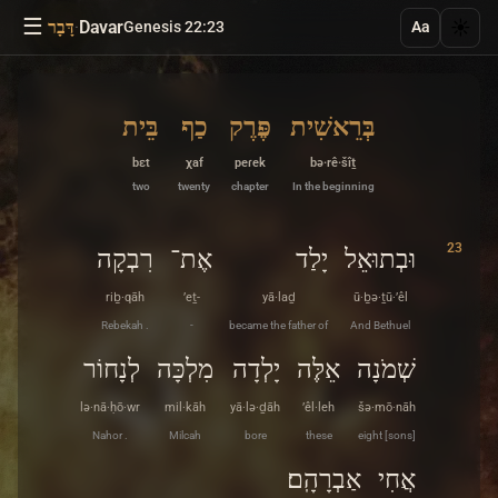
☰
·
Davar
☀️
Genesis 22:23
דָּבָר
Aa
בְּרֵאשִׁית
פֶּרֶק
כַף
בֵּית
bɛt
χaf
peɾek
bə·rê·šîṯ
two
twenty
chapter
In the beginning
23
וּבְתוּאֵל
יָלַד
אֶת־
רִבְקָה
riḇ·qāh
’eṯ-
yā·laḏ
ū·ḇə·ṯū·’êl
Rebekah .
-
became the father of
And Bethuel
שְׁמֹנָה
אֵלֶּה
יָלְדָה
מִלְכָּה
לְנָחוֹר
lə·nā·ḥō·wr
mil·kāh
yā·lə·ḏāh
’êl·leh
šə·mō·nāh
Nahor .
Milcah
bore
these
eight [sons]
אֲחִי
אַבְרָהָֽם׃