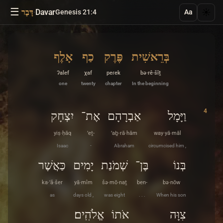
☰
·
Davar
☀️
Genesis 21:4
דָּבָר
Aa
בְּרֵאשִׁית
פֶּרֶק
כַף
אָלֶף
ʔalef
χaf
peɾek
bə·rê·šîṯ
one
twenty
chapter
In the beginning
4
וַיָּמָל
אַבְרָהָם
אֶת־
יִצְחָק
yiṣ·ḥāq
’eṯ-
’aḇ·rā·hām
way·yā·māl
Isaac
-
Abraham
circumcised him ,
בְּנוֹ
בֶּן־
שְׁמֹנַת
יָמִים
כַּאֲשֶׁר
ka·’ă·šer
yā·mîm
šə·mō·naṯ
ben-
bə·nōw
as
days old ,
was eight
. . .
When his son
צִוָּה
אֹתוֹ
אֱלֹהִֽים׃