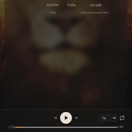
’ĕ·lō·hîm
’ō·ṯōw
ṣiw·wāh
God
-
had commanded him .
0:26
4:49