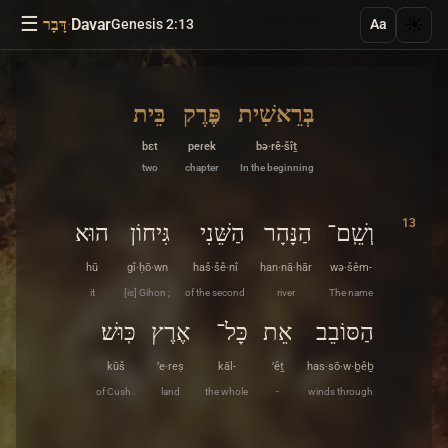
☰
·
Davar
☀️
Genesis 2:13
דָּבָר
Aa
בְּרֵאשִׁית
פֶּרֶק
בֵּית
bɛt
peɾek
bə·rê·šîṯ
two
chapter
In the beginning
13
וְשֵֽׁם־
הַנָּהָר
הַשֵּׁנִי
גִּיחוֹן
הוּא
hū
gî·ḥō·wn
haš·šê·nî
han·nā·hār
wə·šêm-
it
[is] Gihon ;
of the second
river
The name
הַסּוֹבֵב
אֵת
כָּל־
אֶרֶץ
כּֽוּשׁ׃
kūš
’e·reṣ
kāl-
’êṯ
has·sō·w·ḇêḇ
of Cush .
land
the whole
-
winds through