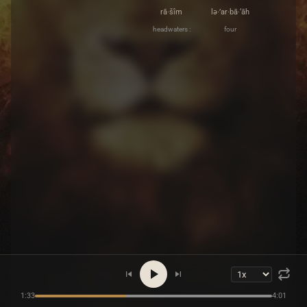
rā·šîm
lə·’ar·bā·‘āh
headwaters :
four
1:33
4:01