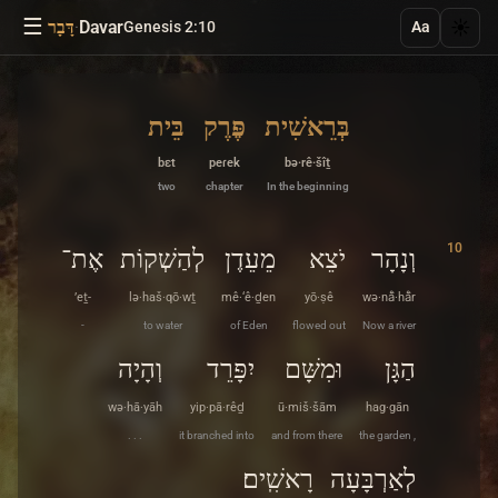
☰
·
Davar
☀️
Genesis 2:10
דָּבָר
Aa
בְּרֵאשִׁית
פֶּרֶק
בֵּית
bɛt
peɾek
bə·rê·šîṯ
two
chapter
In the beginning
10
וְנָהָר
יֹצֵא
מֵעֵדֶן
לְהַשְׁקוֹת
אֶת־
’eṯ-
lə·haš·qō·wṯ
mê·‘ê·ḏen
yō·ṣê
wə·nå̄·hå̄r
-
to water
of Eden
flowed out
Now a river
הַגָּן
וּמִשָּׁם
יִפָּרֵד
וְהָיָה
wə·hā·yāh
yip·pā·rêḏ
ū·miš·šām
hag·gān
. . .
it branched into
and from there
the garden ,
לְאַרְבָּעָה
רָאשִֽׁים׃