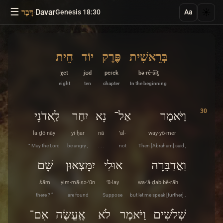
☰
·
Davar
☀️
Genesis 18:30
דָּבָר
Aa
בְּרֵאשִׁית
פֶּרֶק
יוֹד
חֵית
χet
jʊd
peɾek
bə·rê·šîṯ
eight
ten
chapter
In the beginning
30
וַיֹּאמֶר
אַל־
נָא
יִחַר
לַֽאדֹנָי
la·ḏō·nāy
yi·ḥar
nā
’al-
way·yō·mer
“ May the Lord
be angry ,
. . .
not
Then [Abraham] said ,
וַאֲדַבֵּרָה
אוּלַי
יִמָּצְאוּן
שָׁם
šām
yim·mā·ṣə·’ūn
’ū·lay
wa·’ă·ḏab·bê·rāh
there ? ”
are found
Suppose
but let me speak [further] .
שְׁלֹשִׁים
וַיֹּאמֶר
לֹא
אֶֽעֱשֶׂה
אִם־