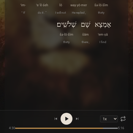
’im-
’e·‘ĕ·śeh
lō
way·yō·mer
šə·lō·šîm
“ If
do it . ”
I will not
He replied ,
thirty
אֶמְצָא
שָׁם
שְׁלֹשִֽׁים׃
šə·lō·šîm
šām
’em·ṣā
thirty
there ,
I find
4:30
5:16