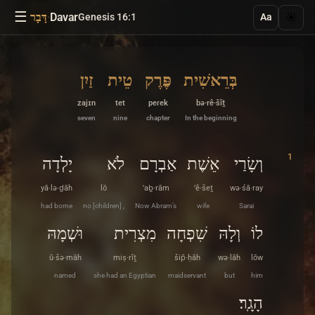
☰
·
Davar
☀️
Genesis 16:1
דָּבָר
Aa
בְּרֵאשִׁית
פֶּרֶק
טֵית
זַיִן
zajɪn
tet
peɾek
bə·rê·šîṯ
seven
nine
chapter
In the beginning
1
וְשָׂרַי
אֵשֶׁת
אַבְרָם
לֹא
יָלְדָה
yā·lə·ḏāh
lō
’aḇ·rām
’ê·šeṯ
wə·śā·ray
had borne
no [children] ,
Now Abram’s
wife
Sarai
לוֹ
וְלָהּ
שִׁפְחָה
מִצְרִית
וּשְׁמָהּ
ū·šə·māh
miṣ·rîṯ
šip̄·ḥāh
wə·lāh
lōw
named
she had an Egyptian
maidservant
but
him
הָגָֽר׃