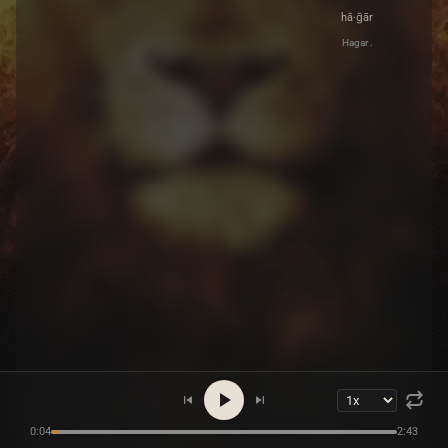
hā·ḡār
Hagar .
0:04
2:43