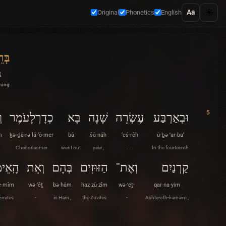
☀️
Aa
Original
Phonetics
English
בְּ
ṯ
ning
5
וּבְאַרְבַּע
עֶשְׂרֵה
שָׁנָה
בָּא
כְדָרְלָעֹמֶר
ו
m
ḵə·ḏā·rə·lā·‘ō·mer
bā
šā·nāh
‘eś·rêh
ū·ḇə·’ar·ba‘
Chedorlaomer
went out
year ,
. . .
In the fourteenth
קַרְנַיִם
וְאֶת־
הַזּוּזִים
בְּהָם
וְאֵת
הָֽאֵי
’ê·mîm
wə·’êṯ
bə·hām
haz·zū·zîm
wə·’eṯ-
qar·na·yim
Emites
-
in Ham ,
the Zuzites
-
Ashteroth-karnaim ,