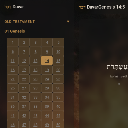
·
Davar
·
Davar
Genesis 14:5
דָּבָר
דָּבָר
OLD TESTAMENT
01 Genesis
1
2
3
4
5
6
7
8
9
10
11
12
13
14
15
ְעַשְׁתְּרֹת
16
17
18
19
20
bə·‘aš·tə·rōṯ
21
22
23
24
25
in
26
27
28
29
30
31
32
33
34
35
36
37
38
39
40
41
42
43
44
45
46
47
48
49
50