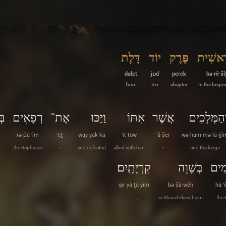
רֵאשִׁית
פֶּרֶק
יוֹד
דָּלֶת
dalɛt
jʊd
peɾek
bə·rê·šî
four
ten
chapter
In the begin
ְהַמְּלָכִים
אֲשֶׁר
אִתּוֹ
וַיַּכּוּ
אֶת־
רְפָאִים
בּ
rə·p̄ā·’îm
’eṯ-
way·yak·kū
’it·tōw
’ă·šer
wə·ham·mə·lā·ḵî
the Rephaites
-
and defeated
allied with him
-
and the kings
מִים
בְּשָׁוֵה
קִרְיָתָֽיִם׃
qir·yā·ṯā·yim
bə·šā·wêh
hā·
. . . ,
in Shaveh-kiriathaim
the 