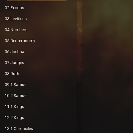
02 Exodus
03 Leviticus
04 Numbers
05 Deuteronomy
06 Joshua
07 Judges
08 Ruth
09 1 Samuel
10 2 Samuel
11 1 Kings
12 2 Kings
13 1 Chronicles