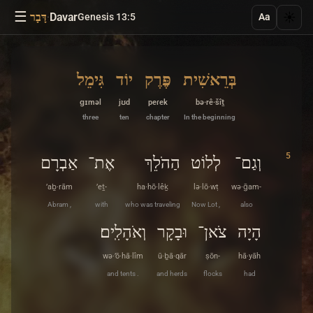
☰
·
Davar
☀️
Genesis 13:5
דָּבָר
Aa
בְּרֵאשִׁית
פֶּרֶק
יוֹד
גִּימֵל
ɡɪməl
jʊd
peɾek
bə·rê·šîṯ
three
ten
chapter
In the beginning
5
וְגַם־
לְלוֹט
הַהֹלֵךְ
אֶת־
אַבְרָם
’aḇ·rām
’eṯ-
ha·hō·lêḵ
lə·lō·wṭ
wə·ḡam-
Abram ,
with
who was traveling
Now Lot ,
also
הָיָה
צֹאן־
וּבָקָר
וְאֹהָלִֽים׃
wə·’ō·hā·lîm
ū·ḇā·qār
ṣōn-
hā·yāh
and tents .
and herds
flocks
had