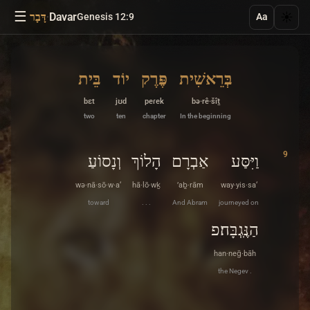
☰
·
Davar
☀️
Genesis 12:9
דָּבָר
Aa
בְּרֵאשִׁית
פֶּרֶק
יוֹד
בֵּית
bɛt
jʊd
peɾek
bə·rê·šîṯ
two
ten
chapter
In the beginning
9
וַיִּסַּע
אַבְרָם
הָלוֹךְ
וְנָסוֹעַ
wə·nā·sō·w·a‘
hā·lō·wḵ
’aḇ·rām
way·yis·sa‘
toward
. . .
And Abram
journeyed on
הַנֶּֽגְבָּה׃פ
han·neḡ·bāh
the Negev .