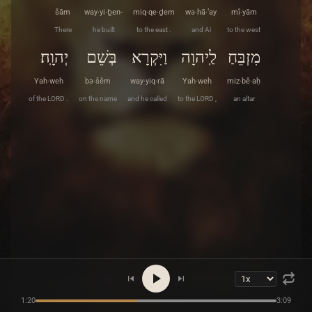
šām
way·yi·ḇen-
miq·qe·ḏem
wə·hā·‘ay
mî·yām
There
he built
to the east .
and Ai
to the west
מִזְבֵּחַ
לַֽיהוָה
וַיִּקְרָא
בְּשֵׁם
יְהוָֽה׃
Yah·weh
bə·šêm
way·yiq·rā
Yah·weh
miz·bê·aḥ
of the LORD .
on the name
and he called
to the LORD ,
an altar
1:20
3:09