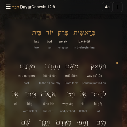
☰
·
Davar
☀️
Genesis 12:8
דָּבָר
Aa
בְּרֵאשִׁית
פֶּרֶק
יוֹד
בֵּית
bɛt
jʊd
peɾek
bə·rê·šîṯ
two
ten
chapter
In the beginning
8
וַיַּעְתֵּק
מִשָּׁם
הָהָרָה
מִקֶּדֶם
miq·qe·ḏem
hā·hā·rāh
miš·šām
way·ya‘·têq
east
to the hill country
From there
[Abram] moved on
לְבֵֽית־
אֵל
וַיֵּט
אָהֳלֹה
בֵּֽית־
אֵל
’êl
bêṯ-
ʾå̄·ho·lōh
way·yêṭ
’êl
lə·ḇêṯ-
. . .
with Bethel
his tent ,
and pitched
Bethel
of
מִיָּם
וְהָעַי
מִקֶּדֶם
וַיִּֽבֶן־
שָׁם