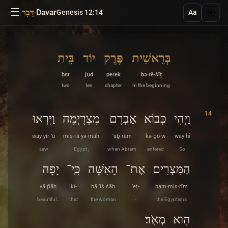
☰
·
Davar
☀️
Genesis 12:14
דָּבָר
Aa
בְּרֵאשִׁית
פֶּרֶק
יוֹד
בֵּית
bɛt
jʊd
peɾek
bə·rê·šîṯ
two
ten
chapter
In the beginning
14
וַיְהִי
כְּבוֹא
אַבְרָם
מִצְרָיְמָה
וַיִּרְאוּ
way·yir·’ū
miṣ·rā·yə·māh
’aḇ·rām
kə·ḇō·w
way·hî
saw
Egypt ,
when Abram
entered
So
הַמִּצְרִים
אֶת־
הָאִשָּׁה
כִּֽי־
יָפָה
yā·p̄āh
kî-
hā·’iš·šāh
’eṯ-
ham·miṣ·rîm
beautiful .
that
the woman
-
the Egyptians
הִוא
מְאֹֽד׃