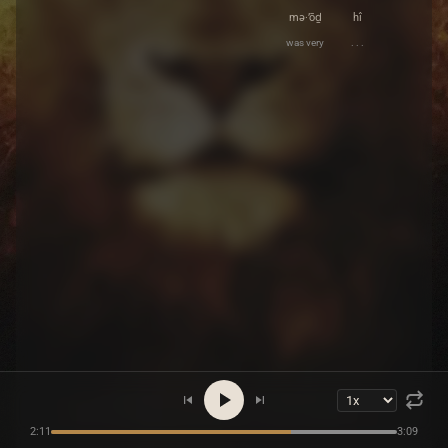
mə·’ōḏ
hî
was very
. . .
2:11
3:09