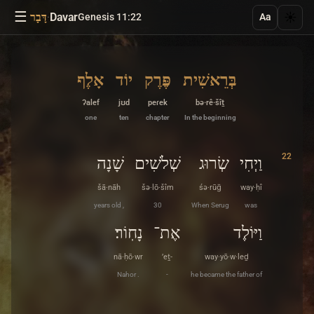
☰
·
Davar
☀️
Genesis 11:22
דָּבָר
Aa
בְּרֵאשִׁית
פֶּרֶק
יוֹד
אָלֶף
ʔalef
jʊd
peɾek
bə·rê·šîṯ
one
ten
chapter
In the beginning
22
וַיְחִי
שְׂרוּג
שְׁלֹשִׁים
שָׁנָה
šā·nāh
šə·lō·šîm
śə·rūḡ
way·ḥî
years old ,
30
When Serug
was
וַיּוֹלֶד
אֶת־
נָחֽוֹר׃
nā·ḥō·wr
’eṯ-
way·yō·w·leḏ
Nahor .
-
he became the father of