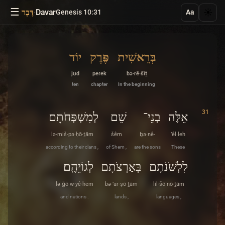
☰
·
Davar
☀️
Genesis 10:31
דָּבָר
Aa
בְּרֵאשִׁית
פֶּרֶק
יוֹד
jʊd
peɾek
bə·rê·šîṯ
ten
chapter
In the beginning
31
אֵלֶּה
בְנֵי־
שֵׁם
לְמִשְׁפְּחֹתָם
lə·miš·pə·ḥō·ṯām
šêm
ḇə·nê-
’êl·leh
according to their clans ,
of Shem ,
are the sons
These
לִלְשֹׁנֹתָם
בְּאַרְצֹתָם
לְגוֹיֵהֶֽם׃
lə·ḡō·w·yê·hem
bə·’ar·ṣō·ṯām
lil·šō·nō·ṯām
and nations .
lands ,
languages ,