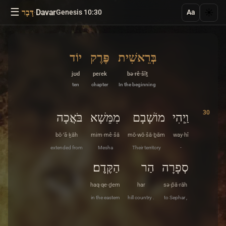
☰
·
Davar
☀️
Genesis 10:30
דָּבָר
Aa
בְּרֵאשִׁית
פֶּרֶק
יוֹד
jʊd
peɾek
bə·rê·šîṯ
ten
chapter
In the beginning
30
וַֽיְהִי
מוֹשָׁבָם
מִמֵּשָׁא
בֹּאֲכָה
bō·’ă·ḵāh
mim·mê·šā
mō·wō·šā·ḇām
way·hî
extended from
Mesha
Their territory
-
סְפָרָה
הַר
הַקֶּֽדֶם׃
haq·qe·ḏem
har
sə·p̄ā·rāh
in the eastern
hill country .
to Sephar ,