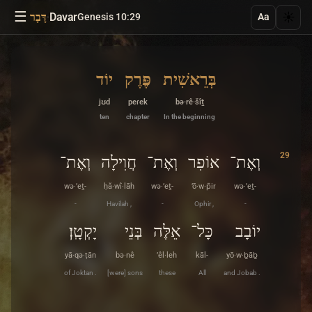
☰
·
Davar
☀️
Genesis 10:29
דָּבָר
Aa
בְּרֵאשִׁית
פֶּרֶק
יוֹד
jʊd
peɾek
bə·rê·šîṯ
ten
chapter
In the beginning
29
וְאֶת־
אוֹפִר
וְאֶת־
חֲוִילָה
וְאֶת־
wə·’eṯ-
ḥă·wî·lāh
wə·’eṯ-
’ō·w·p̄ir
wə·’eṯ-
-
Havilah ,
-
Ophir ,
-
יוֹבָב
כָּל־
אֵלֶּה
בְּנֵי
יָקְטָֽן׃
yā·qə·ṭān
bə·nê
’êl·leh
kāl-
yō·w·ḇāḇ
of Joktan .
[were] sons
these
All
and Jobab .