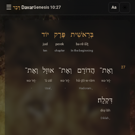
☰
·
Davar
☀️
Genesis 10:27
דָּבָר
Aa
בְּרֵאשִׁית
פֶּרֶק
יוֹד
jʊd
peɾek
bə·rê·šîṯ
ten
chapter
In the beginning
27
וְאֶת־
הֲדוֹרָם
וְאֶת־
אוּזָל
וְאֶת־
wə·’eṯ-
’ū·zāl
wə·’eṯ-
hă·ḏō·w·rām
wə·’eṯ-
-
Uzal ,
-
Hadoram ,
-
דִּקְלָֽה׃
diq·lāh
Diklah ,