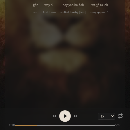
ḵên
way·hî-
hay·yab·bā·šāh
wə·ṯê·rā·’eh
so .
And it was
so that the dry [land]
may appear . ”
1:10
5:18