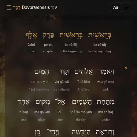
☰
·
Davar
☀️
Genesis 1:9
דָּבָר
Aa
בְּרֵאשִׁית
בְּרֵאשִׁית
פֶּרֶק
אָלֶף
ʔalef
peɾek
bə·rê·šîṯ
bə·rê·šîṯ
one
chapter
In the beginning
In the beginning
9
וַיֹּאמֶר
אֱלֹהִים
יִקָּווּ
הַמַּיִם
ham·ma·yim
yiq·qā·wū
’ĕ·lō·hîm
way·yō·mer
“ Let the waters
be gathered
And God
said ,
מִתַּחַת
הַשָּׁמַיִם
אֶל־
מָקוֹם
אֶחָד
’e·ḥāḏ
mā·qō·wm
’el-
haš·šā·ma·yim
mit·ta·ḥaṯ
one
place ,
into
the sky
under
וְתֵרָאֶה
הַיַּבָּשָׁה
וַֽיְהִי־
כֵֽן׃