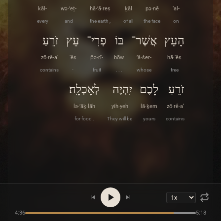
kāl-
wə·’eṯ-
hā·’ā·reṣ
ḵāl
pə·nê
‘al-
every
and
the earth ,
of all
the face
on
הָעֵץ
אֲשֶׁר־
בּוֹ
פְרִי־
עֵץ
זֹרֵעַ
zō·rê·a‘
‘êṣ
p̄ə·rî-
bōw
’ă·šer-
hā·‘êṣ
contains
-
fruit
. . .
whose
tree
זֹרֵעַ
לָכֶם
יִֽהְיֶה
לְאָכְלָֽה׃
lə·’āḵ·lāh
yih·yeh
lā·ḵem
zō·rê·a‘
for food .
They will be
yours
contains
4:36
5:18