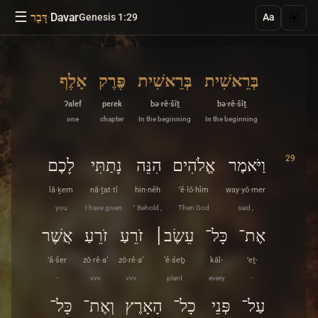
☰
·
Davar
☀️
Genesis 1:29
דָּבָר
Aa
בְּרֵאשִׁית
בְּרֵאשִׁית
פֶּרֶק
אָלֶף
ʔalef
peɾek
bə·rê·šîṯ
bə·rê·šîṯ
one
chapter
In the beginning
In the beginning
29
וַיֹּאמֶר
אֱלֹהִים
הִנֵּה
נָתַתִּי
לָכֶם
lā·ḵem
nā·ṯat·tî
hin·nêh
’ĕ·lō·hîm
way·yō·mer
you
I have given
“ Behold ,
Then God
said ,
אֶת־
כָּל־
עֵשֶׂב׀
זֹרֵעַ
זֹרֵעַ
אֲשֶׁר
’ă·šer
zō·rê·a‘
zō·rê·a‘
‘ê·śeḇ
kāl-
’eṯ-
-
vvv
vvv
plant
every
-
עַל־
פְּנֵי
כָל־
הָאָרֶץ
וְאֶת־
כָּל־