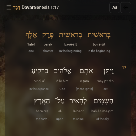
☰
·
Davar
☀️
Genesis 1:17
דָּבָר
Aa
בְּרֵאשִׁית
בְּרֵאשִׁית
פֶּרֶק
אָלֶף
ʔalef
peɾek
bə·rê·šîṯ
bə·rê·šîṯ
one
chapter
In the beginning
In the beginning
17
וַיִּתֵּן
אֹתָם
אֱלֹהִים
בִּרְקִיעַ
bir·qî·a‘
’ĕ·lō·hîm
’ō·ṯām
way·yit·tên
in the expanse
God
[these lights]
set
הַשָּׁמָיִם
לְהָאִיר
עַל־
הָאָֽרֶץ׃
hā·’ā·reṣ
‘al-
lə·hā·’îr
haš·šā·mā·yim
the earth ,
upon
to shine
of the sky